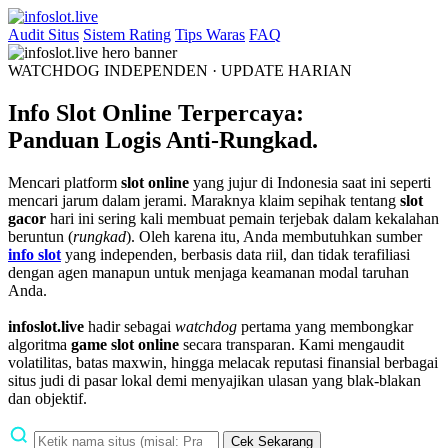
Audit Situs
Sistem Rating
Tips Waras
FAQ
WATCHDOG INDEPENDEN · UPDATE HARIAN
Info Slot Online Terpercaya:
Panduan Logis Anti-Rungkad.
Mencari platform
slot online
yang jujur di Indonesia saat ini seperti
mencari jarum dalam jerami. Maraknya klaim sepihak tentang
slot
gacor
hari ini sering kali membuat pemain terjebak dalam kekalahan
beruntun (
rungkad
). Oleh karena itu, Anda membutuhkan sumber
info slot
yang independen, berbasis data riil, dan tidak terafiliasi
dengan agen manapun untuk menjaga keamanan modal taruhan
Anda.
infoslot.live
hadir sebagai
watchdog
pertama yang membongkar
algoritma
game slot online
secara transparan. Kami mengaudit
volatilitas, batas maxwin, hingga melacak reputasi finansial berbagai
situs judi di pasar lokal demi menyajikan ulasan yang blak-blakan
dan objektif.
Cek Sekarang