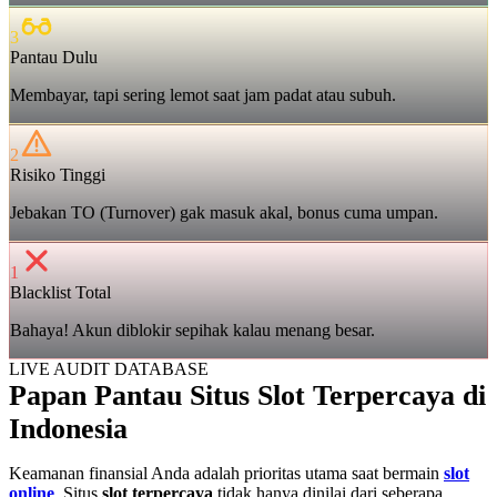
3
Pantau Dulu
Membayar, tapi sering lemot saat jam padat atau subuh.
2
Risiko Tinggi
Jebakan TO (Turnover) gak masuk akal, bonus cuma umpan.
1
Blacklist Total
Bahaya! Akun diblokir sepihak kalau menang besar.
LIVE AUDIT DATABASE
Papan Pantau Situs Slot Terpercaya di
Indonesia
Keamanan finansial Anda adalah prioritas utama saat bermain
slot
online
. Situs
slot terpercaya
tidak hanya dinilai dari seberapa