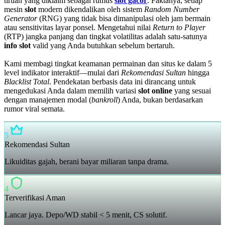
tiruan yang diklaim sebagai rumus
slot gacor
. Faktanya, setiap
mesin
slot
modern dikendalikan oleh sistem
Random Number
Generator
(RNG) yang tidak bisa dimanipulasi oleh jam bermain
atau sensitivitas layar ponsel. Mengetahui nilai
Return to Player
(RTP) jangka panjang dan tingkat volatilitas adalah satu-satunya
info slot
valid yang Anda butuhkan sebelum bertaruh.
Kami membagi tingkat keamanan permainan dan situs ke dalam 5
level indikator interaktif—mulai dari
Rekomendasi Sultan
hingga
Blacklist Total
. Pendekatan berbasis data ini dirancang untuk
mengedukasi Anda dalam memilih variasi
slot online
yang sesuai
dengan manajemen modal (
bankroll
) Anda, bukan berdasarkan
rumor viral semata.
5
Rekomendasi Sultan
Likuiditas gajah, berani bayar miliaran tanpa drama.
4
Terverifikasi Aman
Lancar jaya. Depo/WD stabil < 5 menit, CS solutif.