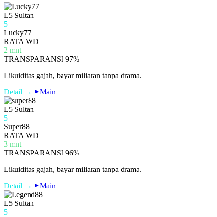
L5 Sultan
5
Lucky77
RATA WD
2 mnt
TRANSPARANSI 97%
Likuiditas gajah, bayar miliaran tanpa drama.
Detail →
Main
L5 Sultan
5
Super88
RATA WD
3 mnt
TRANSPARANSI 96%
Likuiditas gajah, bayar miliaran tanpa drama.
Detail →
Main
L5 Sultan
5