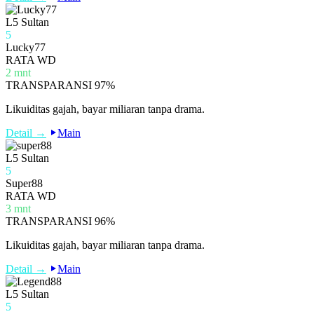
L5 Sultan
5
Lucky77
RATA WD
2 mnt
TRANSPARANSI 97%
Likuiditas gajah, bayar miliaran tanpa drama.
Detail →
Main
L5 Sultan
5
Super88
RATA WD
3 mnt
TRANSPARANSI 96%
Likuiditas gajah, bayar miliaran tanpa drama.
Detail →
Main
L5 Sultan
5