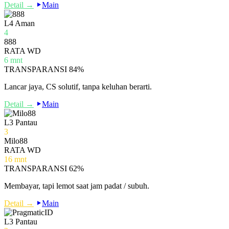
Detail →
Main
L4 Aman
4
888
RATA WD
6 mnt
TRANSPARANSI 84%
Lancar jaya, CS solutif, tanpa keluhan berarti.
Detail →
Main
L3 Pantau
3
Milo88
RATA WD
16 mnt
TRANSPARANSI 62%
Membayar, tapi lemot saat jam padat / subuh.
Detail →
Main
L3 Pantau