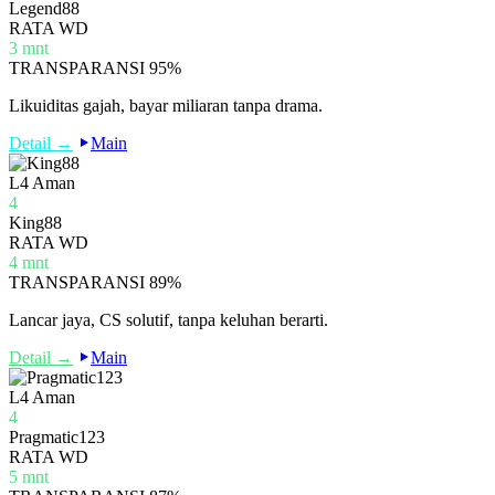
Legend88
RATA WD
3 mnt
TRANSPARANSI 95%
Likuiditas gajah, bayar miliaran tanpa drama.
Detail →
Main
L4 Aman
4
King88
RATA WD
4 mnt
TRANSPARANSI 89%
Lancar jaya, CS solutif, tanpa keluhan berarti.
Detail →
Main
L4 Aman
4
Pragmatic123
RATA WD
5 mnt