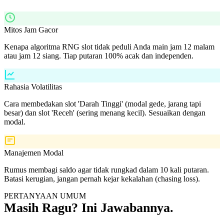
Mitos Jam Gacor
Kenapa algoritma RNG slot tidak peduli Anda main jam 12 malam
atau jam 12 siang. Tiap putaran 100% acak dan independen.
Rahasia Volatilitas
Cara membedakan slot 'Darah Tinggi' (modal gede, jarang tapi
besar) dan slot 'Receh' (sering menang kecil). Sesuaikan dengan
modal.
Manajemen Modal
Rumus membagi saldo agar tidak rungkad dalam 10 kali putaran.
Batasi kerugian, jangan pernah kejar kekalahan (chasing loss).
PERTANYAAN UMUM
Masih Ragu? Ini Jawabannya.