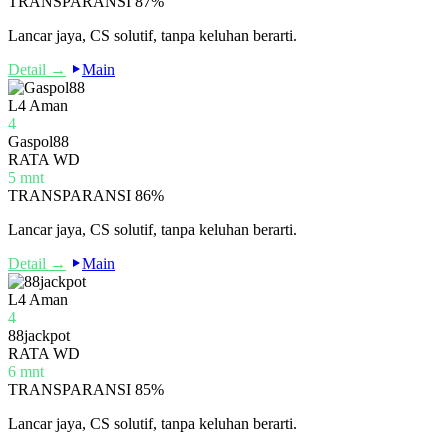
TRANSPARANSI 87%
Lancar jaya, CS solutif, tanpa keluhan berarti.
Detail →
Main
L4 Aman
4
Gaspol88
RATA WD
5 mnt
TRANSPARANSI 86%
Lancar jaya, CS solutif, tanpa keluhan berarti.
Detail →
Main
L4 Aman
4
88jackpot
RATA WD
6 mnt
TRANSPARANSI 85%
Lancar jaya, CS solutif, tanpa keluhan berarti.