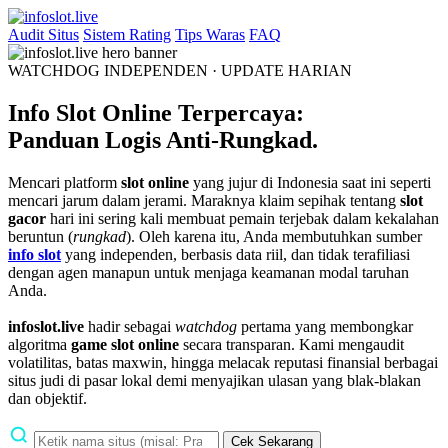
Audit Situs
Sistem Rating
Tips Waras
FAQ
WATCHDOG INDEPENDEN · UPDATE HARIAN
Info Slot Online Terpercaya:
Panduan Logis Anti-Rungkad.
Mencari platform
slot online
yang jujur di Indonesia saat ini seperti
mencari jarum dalam jerami. Maraknya klaim sepihak tentang
slot
gacor
hari ini sering kali membuat pemain terjebak dalam kekalahan
beruntun (
rungkad
). Oleh karena itu, Anda membutuhkan sumber
info slot
yang independen, berbasis data riil, dan tidak terafiliasi
dengan agen manapun untuk menjaga keamanan modal taruhan
Anda.
infoslot.live
hadir sebagai
watchdog
pertama yang membongkar
algoritma
game slot online
secara transparan. Kami mengaudit
volatilitas, batas maxwin, hingga melacak reputasi finansial berbagai
situs judi di pasar lokal demi menyajikan ulasan yang blak-blakan
dan objektif.
Cek Sekarang